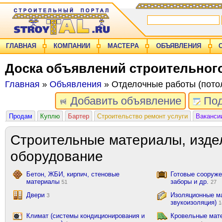
ГЛАВНАЯ
КОМПАНИИ
МАСТЕРА
ОБЪЯВЛЕНИЯ
Доска объявлений строительног
Главная
»
Объявления
» Отделочные работы (потол
Добавить объявление
Под
Продам
Куплю
Бартер
Строительство ремонт услуги
Ваканси
Строительные материалы, изде
оборудование
Бетон, ЖБИ, кирпич, стеновые
Готовые сооружен
материалы
заборы и др.
51
27
Двери
Изоляционные ма
3
звукоизоляция)
1
Климат (системы кондиционирования и
Кровельные мат