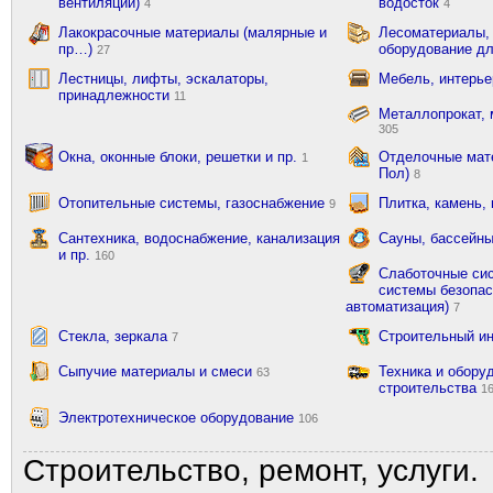
вентиляции)
водосток
4
4
Лакокрасочные материалы (малярные и
Лесоматериалы,
пр…)
оборудование д
27
Лестницы, лифты, эскалаторы,
Мебель, интерь
принадлежности
11
Металлопрокат, 
305
Окна, оконные блоки, решетки и пр.
Отделочные мате
1
Пол)
8
Отопительные системы, газоснабжение
Плитка, камень,
9
Сантехника, водоснабжение, канализация
Сауны, бассейны
и пр.
160
Слаботочные сис
системы безопас
автоматизация)
7
Стекла, зеркала
Строительный и
7
Сыпучие материалы и смеси
Техника и обору
63
строительства
1
Электротехническое оборудование
106
Строительство, ремонт, услуги.