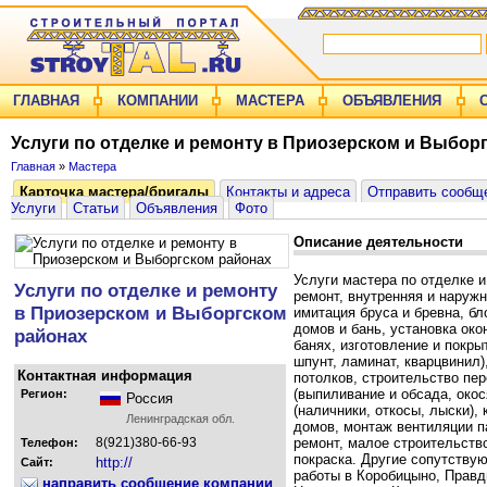
ГЛАВНАЯ
КОМПАНИИ
МАСТЕРА
ОБЪЯВЛЕНИЯ
Услуги по отделке и ремонту в Приозерском и Выбор
Главная
»
Мастера
Карточка мастера/бригады
Контакты и адреса
Отправить сообщ
Услуги
Статьи
Объявления
Фото
Описание деятельности
Услуги мастера по отделке 
Услуги по отделке и ремонту
ремонт, внутренняя и наружн
в Приозерском и Выборгском
имитация бруса и бревна, бл
домов и бань, установка око
районах
банях, изготовление и покры
шпунт, ламинат, кварцвинил)
Контактная информация
потолков, строительство пе
(выпиливание и обсада, окос
Регион:
Россия
(наличники, откосы, лыски),
Ленинградская обл.
домов, монтаж вентиляции п
8(921)380-66-93
ремонт, малое строительство
Телефон:
покраска. Другие сопутству
http://
Сайт:
работы в Коробицыно, Правд
направить сообщение компании