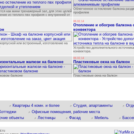
Облегченное остекление балкона раз
тся как мини тренажерный зал, для этих целей
профилем
ение из теплого пвх профиля с внутренней от
06.02.14
Отопление и обогрев балкона
он
конвектора
корпусной или встроенный, изготовление на
я
Устройство дополнительного источника 
конвектора.
06.02.14
изонтальные жалюзи на балконе
Пластиковые окна на балкон
ковом балконе
Пластиковые окна на балкон
Квартиры 4 комн. и более
Студия, апартаменты
Отд
Коттеджи
Офисные помещения, рабочие места
очие объекты
Лестницы
Фасад
Мебель
Бассе
l.ru