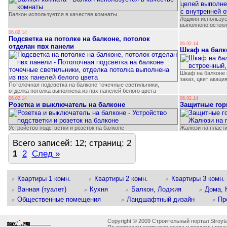
Балкон используется в качестве комнаты
Лоджия используе
выполнено остекл
06.02.14
Подсветка на потолке на балконе, потолок
06.02.14
отделан пвх панели
Шкаф на балк
Шкаф на балконе 
заказ, цвет акаци
Потолочная подсветка на балконе точечные светильники,
отделка потолка выполнена из пвх панелей белого цвета
06.02.14
06.02.14
Розетка и выключатель на балконе
Защитные гор
Устройство подстветки и розеток на балконе
Жалюзи на пласти
Всего записей: 12; страниц: 2
1
2
След »
Квартиры 1 комн.
Квартиры 2 комн.
Квартиры 3 комн.
Ванная (туалет)
Кухня
Балкон, Лоджия
Дома, 
Общественные помещения
Ландшафтный дизайн
Пр
Copyright © 2009 Строительный портал Stroyta