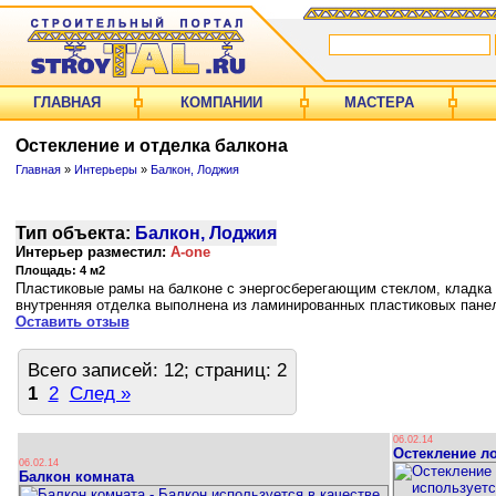
ГЛАВНАЯ
КОМПАНИИ
МАСТЕРА
Остекление и отделка балкона
Главная
»
Интерьеры
»
Балкон, Лоджия
Тип объекта:
Балкон, Лоджия
Интерьер разместил:
A-one
Площадь: 4 м2
Пластиковые рамы на балконе с энергосберегающим стеклом, кладка 
внутренняя отделка выполнена из ламинированных пластиковых панел
Оставить отзыв
Всего записей: 12; страниц: 2
1
2
След »
06.02.14
Остекление л
06.02.14
Балкон комната