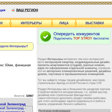
ция
ВАШ РЕГИОН
ГИ
ИНТЕРЬЕРЫ
ЛИЦА
ВЫСТАВКИ
Опередить конкурентов
Подключить
TOP STROY
бесплатно
азделе Интерьеры?
Раздел
Интерьеры
интересен тем кого интересуют
фото
интерьеров квартир, индивидуальные дизайн
лекс 50мм, финишная
проекты апартаментов (студий), ванных комнат,
идеи по оформлению отдельной комнаты,
огромное
кол-во
авторских планировочных решений, дизайны
домов, торговых и промышленных помещений.
Тут вы найдете плоды трудов дизайнеров, мастеров,
строительных бригад со всей России и стран СНГ.
Раздел Интерьеры как и большинство разделов портала
Стройтал является интерактивным, т.е. любой мастер,
дизайнер или строительная бригада могут
Визитов:
32867
самостоятельно дополнить раздел своими работами,
для этого необходимо зарегистрироваться и войти в
кой Зеленоград
панель управления Личного кабинета.
Полезная информация