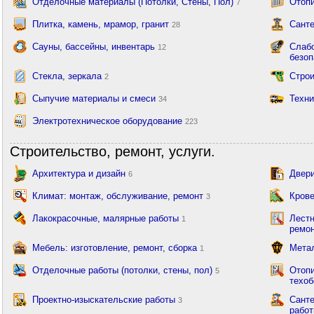
Отделочные материалы (Потолки, Стены, Пол)
Отопи
7
Плитка, камень, мрамор, гранит
Санте
28
Сауны, бассейны, инвентарь
Слабо
12
безоп
Стекла, зеркала
Стро
2
Сыпучие материалы и смеси
Техни
34
Электротехническое оборудование
223
Строительство, ремонт, услуги.
Архитектура и дизайн
Двери
6
Климат: монтаж, обслуживание, ремонт
Крове
3
Лакокрасочные, малярные работы
Лестн
1
ремон
Мебель: изготовление, ремонт, сборка
Метал
1
Отделочные работы (потолки, стены, пол)
Отопи
5
техоб
Проектно-изыскательские работы
Санте
3
работ