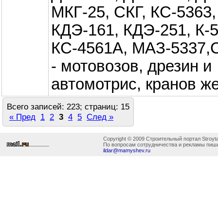
МКГ-25, СКГ, КС-5363,
КДЭ-161, КДЭ-251, К-5
КС-4561А, МАЗ-5337,
- мотовозов, дрезин и
автомотрис, кранов же
Всего записей: 223; страниц: 15
« Пред
1
2
3
4
5
След »
Copyright © 2009 Строительный портал Stroyta
По вопросам сотрудничества и рекламы пиши
ildar@mamyshev.ru