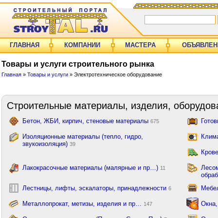
ГЛАВНАЯ
КОМПАНИИ
МАСТЕРА
ОБЪЯВЛЕН
Товары и услуги строительного рынка
Главная
»
Товары и услуги
» Электротехническое оборудование
Строительные материалы, изделия, оборудов
Бетон, ЖБИ, кирпич, стеновые материалы
Готов
675
Изоляционные материалы (тепло, гидро,
Клима
звукоизоляция)
39
Крове
Лакокрасочные материалы (малярные и пр…)
Лесом
11
обра
Лестницы, лифты, эскалаторы, принадлежности
Мебе
6
Металлопрокат, метизы, изделия и пр…
Окна,
147