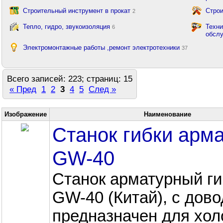
Строительный инструмент в прокат
Строи
2
Тепло, гидро, звукоизоляция
Техни
6
обсл
Электромонтажные работы ,ремонт электротехники
37
Всего записей: 223; страниц: 15
« Пред
1
2
3
4
5
След »
Изображение
Наименование
Станок гибки арм
GW-40
Станок арматурный г
GW-40 (Китай), с дово
предназначен для хол