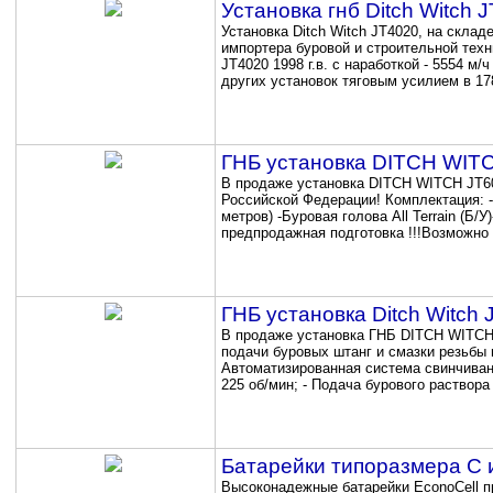
Установка гнб Ditch Witch 
Установка Ditch Witch JT4020, на скл
импортера буровой и строительной техни
JT4020 1998 г.в. с наработкой - 5554 м
других установок тяговым усилием в 1780
ГНБ установка DITCH WIT
В продаже установка DITCH WITCH JT60
Российской Федерации! Комплектация: -Бу
метров) -Буровая голова All Terrain (Б/
предпродажная подготовка !!!Возможно п
ГНБ установка Ditch Witch 
В продаже установка ГНБ DITCH WITCH 
подачи буровых штанг и смазки резьбы ш
Автоматизированная система свинчивани
225 об/мин; - Подача бурового раствора
Батарейки типоразмера C 
Высоконадежные батарейки EconoCell п