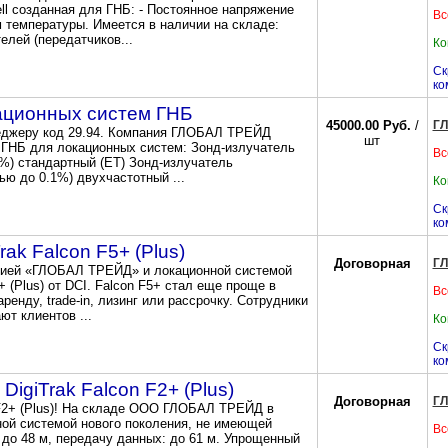
ell созданная для ГНБ: - Постоянное напряжение
Вс
ам температуры. Имеется в наличии на складе:
елей (передатчиков...
Ко
Ск
ко
ационных систем ГНБ
45000.00 Руб.
/
Г
неджеру код 29.94. Компания ГЛОБАЛ ТРЕЙД
шт
 ГНБ для локационных систем: Зонд-излучатель
Вс
1%) стандартный (ET) Зонд-излучатель
ью до 0.1%) двухчастотный ...
Ко
Ск
ко
ak Falcon F5+ (Plus)
Договорная
Г
нией «ГЛОБАЛ ТРЕЙД» и локационной системой
+ (Plus) от DCI. Falcon F5+ стал еще проще в
Вс
енду, trade-in, лизинг или рассрочку. Сотрудники
т клиентов ...
Ко
Ск
ко
DigiTrak Falcon F2+ (Plus)
Договорная
Г
n F2+ (Plus)! На складе ООО ГЛОБАЛ ТРЕЙД в
нной системой нового поколения, не имеющей
Вс
 до 48 м, передачу данных: до 61 м. Упрощенный