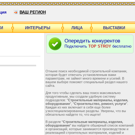
ция
ВАШ РЕГИОН
ГИ
ИНТЕРЬЕРЫ
ЛИЦА
ВЫСТАВКИ
Опередить конкурентов
Подключить
TOP STROY
бесплатно
Отныне поиск необходимой строительной компании,
которая будет отвечать установленным вами
параметрам, не займет много времени и усилий. В
вашем выборе поможет специальный раздел нашего
сайта.
Для того чтобы сделать ваш поиск максимально
продуктивным, мы создали удобную систему
подразделов: "
Строительные материалы, изделия,
оборудование
", "
Строительство, ремонт, услуги
".
Каждая из них включает в себя еще более
узкоспециализированные разделы. Уверены, что вы
обязательно найдете то, что ищете!
В разделе "
Строительные материалы, изделия,
оборудование
" вы найдете обширный список компаний
и организаций, которые занимаются производством и
реализацией строительных материалов, изделий и