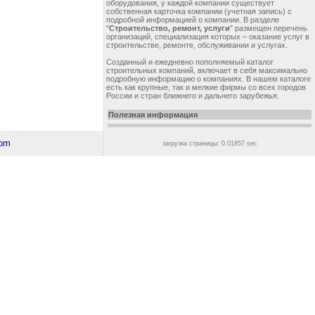
оборудования, у каждой компании существует
собственная карточка компании (учетная запись) с
подробной информацией о компании. В разделе
"
Строительство, ремонт, услуги
" размещен перечень
организаций, специализация которых – оказание услуг в
строительстве, ремонте, обслуживании и услугах.
Созданный и ежедневно пополняемый каталог
строительных компаний, включает в себя максимально
подробную информацию о компаниях. В нашем каталоге
есть как крупные, так и мелкие фирмы со всех городов
России и стран ближнего и дальнего зарубежья.
Полезная информация
загрузка страницы: 0.01857 sec