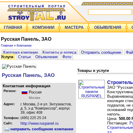
ГЛАВНАЯ
КОМПАНИИ
МАСТЕРА
ОБЪЯВЛЕНИЯ
Русская Панель, ЗАО
Главная
»
Компании
Карточка компании
Контакты и адреса
Отправить сообщение
Фа
Услуги
Статьи
Объявления
Фото
Товары и услуги
Русская Панель, ЗАО
Строител
Контактная информация
ЗАО "Русская
Регион:
Конструктивн
Россия
Выравнивающ
Москва
изоляция стен
Адрес:
г. Москва, 2-я ул. Энтузиастов,
подвалов‚ не
д. 5, з-д "Компрессор", корпус
оснований по
39, офис 408
наполь..
(495) 225 25 24
Телефон:
Цена:
500.00 
Поставщик:
Р
http://www.ruspanel.ru
Сайт:
Строительные
направить сообщение компании
>>