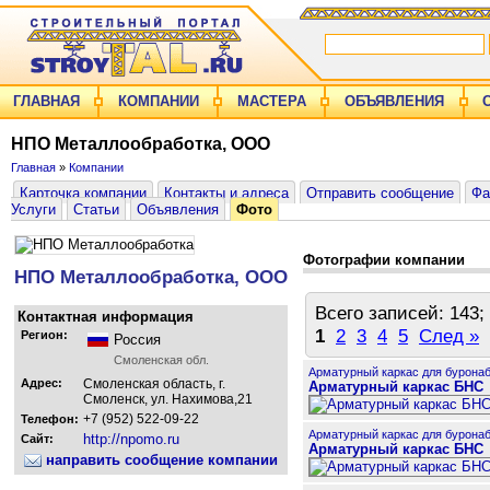
ГЛАВНАЯ
КОМПАНИИ
МАСТЕРА
ОБЪЯВЛЕНИЯ
НПО Металлообработка, ООО
Главная
»
Компании
Карточка компании
Контакты и адреса
Отправить сообщение
Фа
Услуги
Статьи
Объявления
Фото
Фотографии компании
НПО Металлообработка, ООО
Всего записей: 143;
Контактная информация
1
2
3
4
5
След »
Регион:
Россия
Смоленская обл.
Арматурный каркас для бурона
Адрес:
Смоленская область, г.
Арматурный каркас БНС
Смоленск, ул. Нахимова,21
+7 (952) 522-09-22
Телефон:
Арматурный каркас для бурона
http://npomo.ru
Сайт:
Арматурный каркас БНС
направить сообщение компании