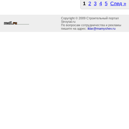
1
2
3
4
5
След »
Copyright © 2009 Строительный портал
Stroytal.ru
По вопросам сотрудничества и рекламы
пишите на адрес:
ildar@mamyshev.ru