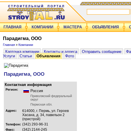
ГЛАВНАЯ
КОМПАНИИ
МАСТЕРА
ОБЪЯВЛЕНИЯ
Парадигма, ООО
Главная
»
Компании
Карточка компании
Контакты и адреса
Отправить сообщение
Фа
Услуги
Статьи
Объявления
Фото
Парадигма, ООО
Контактная информация
Регион:
Россия
Приволжский федеральный
округ
Пермская обл.
Адрес:
614000, г. Пермь, ул. Героев
Хасана, д. 34, павильон 2
(пристрой)
(342) 293-96-31
Телефон:
(342) 2144-245
Факс: