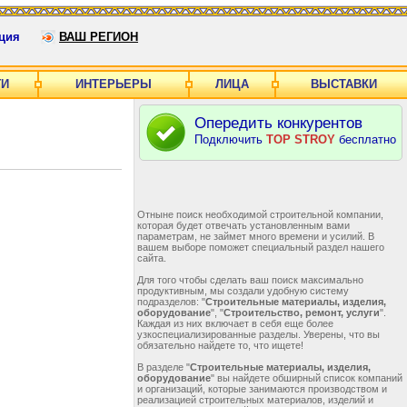
ция
ВАШ РЕГИОН
ГИ
ИНТЕРЬЕРЫ
ЛИЦА
ВЫСТАВКИ
Опередить конкурентов
Подключить
TOP STROY
бесплатно
Отныне поиск необходимой строительной компании,
которая будет отвечать установленным вами
параметрам, не займет много времени и усилий. В
вашем выборе поможет специальный раздел нашего
сайта.
Для того чтобы сделать ваш поиск максимально
продуктивным, мы создали удобную систему
подразделов: "
Строительные материалы, изделия,
оборудование
", "
Строительство, ремонт, услуги
".
Каждая из них включает в себя еще более
узкоспециализированные разделы. Уверены, что вы
обязательно найдете то, что ищете!
В разделе "
Строительные материалы, изделия,
оборудование
" вы найдете обширный список компаний
и организаций, которые занимаются производством и
реализацией строительных материалов, изделий и