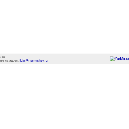
l.ru
те на адрес:
ildar@mamyshev.ru