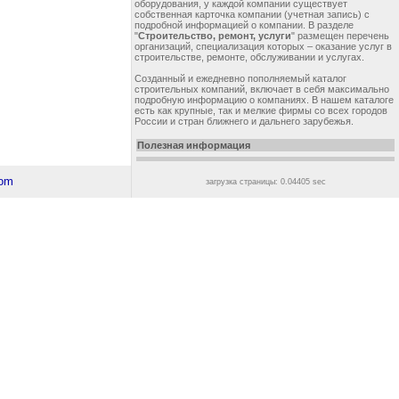
оборудования, у каждой компании существует
собственная карточка компании (учетная запись) с
подробной информацией о компании. В разделе
"
Строительство, ремонт, услуги
" размещен перечень
организаций, специализация которых – оказание услуг в
строительстве, ремонте, обслуживании и услугах.
Созданный и ежедневно пополняемый каталог
строительных компаний, включает в себя максимально
подробную информацию о компаниях. В нашем каталоге
есть как крупные, так и мелкие фирмы со всех городов
России и стран ближнего и дальнего зарубежья.
Полезная информация
загрузка страницы: 0.04405 sec