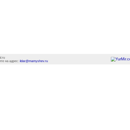
l.ru
те на адрес:
ildar@mamyshev.ru