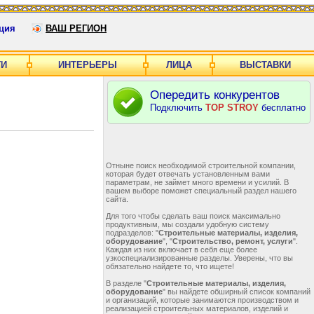
ция
ВАШ РЕГИОН
ГИ
ИНТЕРЬЕРЫ
ЛИЦА
ВЫСТАВКИ
Опередить конкурентов
Подключить
TOP STROY
бесплатно
Отныне поиск необходимой строительной компании,
которая будет отвечать установленным вами
параметрам, не займет много времени и усилий. В
вашем выборе поможет специальный раздел нашего
сайта.
Для того чтобы сделать ваш поиск максимально
продуктивным, мы создали удобную систему
подразделов: "
Строительные материалы, изделия,
оборудование
", "
Строительство, ремонт, услуги
".
Каждая из них включает в себя еще более
узкоспециализированные разделы. Уверены, что вы
обязательно найдете то, что ищете!
В разделе "
Строительные материалы, изделия,
оборудование
" вы найдете обширный список компаний
и организаций, которые занимаются производством и
реализацией строительных материалов, изделий и