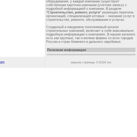
оборудования, у каждой компании существует
собственная карточка компании (учетная запись) с
подробной информацией о компании. В разделе
"
Строительство, ремонт, услуги
" размещен перечень
организаций, специализация которых – оказание услуг в
строительстве, ремонте, обслуживании и услугах.
Созданный и ежедневно пополняемый каталог
строительных компаний, включает в себя максимально
подробную информацию о компаниях. В нашем каталоге
есть как крупные, так и мелкие фирмы со всех городов
России и стран ближнего и дальнего зарубежья.
Полезная информация
загрузка страницы: 0.02116 sec