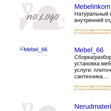
Mebelinkom
Натуральный 
внутренней отд
Контакты и адреса
|
Отправи
|
Статьи
|
Объявления
|
Фот
Mebel_66
Сборка/разбор
установка ме
услуги: плиточ
сантехника....
Контакты и адреса
|
Отправи
|
Статьи
|
Объявления
|
Фот
Nerudmateri