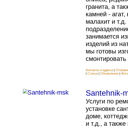
гранита, а та
камней - агат,
малахит и т.д
подразделени
занимается и
изделий из на
мы готовы изг
смонтировать 
Контакты и адреса
|
Отправи
|
Статьи
|
Объявления
|
Фот
Santehnik-
Услуги по рем
установке сан
доме, коттедж
и т.д., а такж