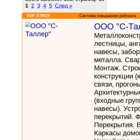
1
2
3
4
5
След »
TOP STROY
Система повышения рейтинга
ООО "С-Та
Металлоконст
лестницы, анг
навесы, забор
металла. Свар
Монтаж. Стро
конструкции (
связи, прогоны
Архитектурны
(входные груп
навесы). Уст
перекрытий. 
Перекрытия. 
Каркасы домов