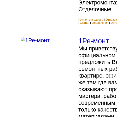
Электромонта
Отделочные...
Контакты и адреса
|
Отправи
|
Статьи
|
Объявления
|
Фот
1Ре-монт
Мы приветств
официальном с
предложить В
ремонтных раб
квартире, офи
же там где ва
оказывают пр
мастера, раб
современным 
только качес
материалами.