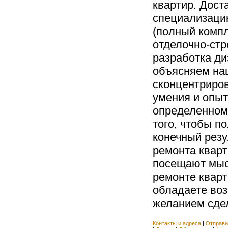
квартир. Дост
специализацию
(полный компл
отделочно-стр
разработка ди
объясняем на
сконцентриров
умения и опыт
определенном
того, чтобы п
конечный резу
ремонта кварт
посещают мыс
ремонте кварт
обладаете во
желанием сдел
Контакты и адреса
|
Отправи