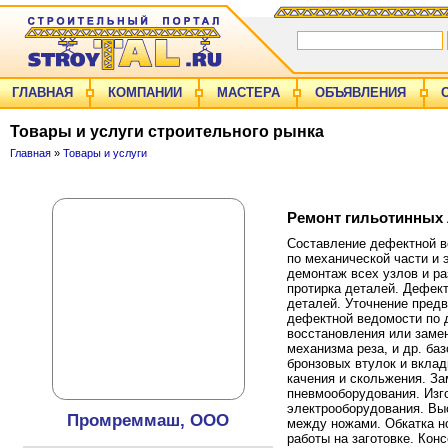
ГЛАВНАЯ
КОМПАНИИ
МАСТЕРА
ОБЪЯВЛЕНИЯ
Товары и услуги строительного рынка
Главная
»
Товары и услуги
Ремонт гильотинных
Составление дефектной в
по механической части и
демонтаж всех узлов и ра
протирка деталей. Дефект
деталей. Уточнение пред
дефектной ведомости по
восстановления или замен
механизма реза, и др. ба
бронзовых втулок и вкла
качения и скольжения. З
пневмооборудования. Изг
электрооборудования. Выс
Промреммаш, ООО
между ножами. Обкатка н
работы на заготовке. Кон