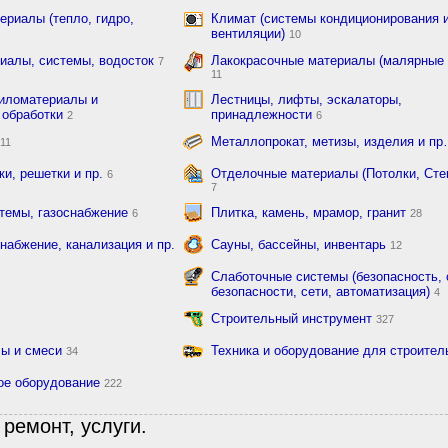
риалы (тепло, гидро,
Климат (системы кондиционирования 
вентиляции)
10
иалы, системы, водосток
Лакокрасочные материалы (малярные 
7
11
иломатериалы и
Лестницы, лифты, эскалаторы,
 обработки
принадлежности
2
6
Металлопрокат, метизы, изделия и п
11
ки, решетки и пр.
Отделочные материалы (Потолки, Сте
6
7
темы, газоснабжение
Плитка, камень, мрамор, гранит
6
28
набжение, канализация и пр.
Сауны, бассейны, инвентарь
12
Слаботочные системы (безопасность,
безопасности, сети, автоматизация)
4
Строительный инструмент
327
лы и смеси
Техника и оборудование для строите
34
ое оборудование
222
ремонт, услуги.