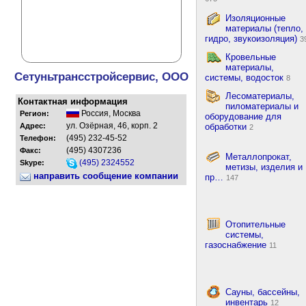
Изоляционные
материалы (тепло,
гидро, звукоизоляция)
3
Кровельные
материалы,
Сетуньтрансстройсервис, ООО
системы, водосток
8
Лесоматериалы,
Контактная информация
пиломатериалы и
Россия
,
Москва
Регион:
оборудование для
ул. Озёрная, 46, корп. 2
Адрес:
обработки
2
(495) 232-45-52
Телефон:
(495) 4307236
Факс:
Металлопрокат,
(495) 2324552
Skype:
метизы, изделия и
направить сообщение компании
пр…
147
Отопительные
системы,
газоснабжение
11
Сауны, бассейны,
инвентарь
12