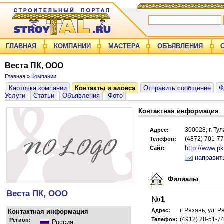
ГЛАВНАЯ
КОМПАНИИ
МАСТЕРА
ОБЪЯВЛЕНИЯ
Веста ПК, ООО
Главная
»
Компании
Карточка компании
Контакты и адреса
Отправить сообщение
Ф
Услуги
Статьи
Объявления
Фото
Контактная информация
300028, г. Тул
Адрес:
(4872) 701-7
Телефон:
http://www.pk
Сайт:
направит
Филиалы
:
Веста ПК, ООО
№
1
г. Рязань, ул. Р
Адрес:
Контактная информация
(4912) 28-51-7
Телефон:
Регион:
Россия