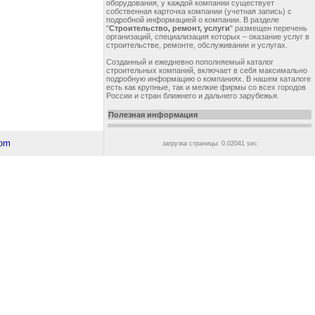
оборудования, у каждой компании существует
собственная карточка компании (учетная запись) с
подробной информацией о компании. В разделе
"
Строительство, ремонт, услуги
" размещен перечень
организаций, специализация которых – оказание услуг в
строительстве, ремонте, обслуживании и услугах.
Созданный и ежедневно пополняемый каталог
строительных компаний, включает в себя максимально
подробную информацию о компаниях. В нашем каталоге
есть как крупные, так и мелкие фирмы со всех городов
России и стран ближнего и дальнего зарубежья.
Полезная информация
загрузка страницы: 0.02041 sec