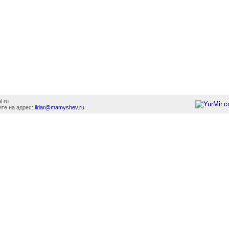
l.ru
те на адрес:
ildar@mamyshev.ru