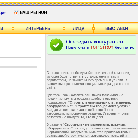
ция
ВАШ РЕГИОН
ГИ
ИНТЕРЬЕРЫ
ЛИЦА
ВЫСТАВКИ
Опередить конкурентов
Подключить
TOP STROY
бесплатно
Отныне поиск необходимой строительной компании,
которая будет отвечать установленным вами
параметрам, не займет много времени и усилий. В
вашем выборе поможет специальный раздел нашего
сайта.
Для того чтобы сделать ваш поиск максимально
продуктивным, мы создали удобную систему
подразделов: "
Строительные материалы, изделия,
оборудование
", "
Строительство, ремонт, услуги
".
Каждая из них включает в себя еще более
узкоспециализированные разделы. Уверены, что вы
обязательно найдете то, что ищете!
В разделе "
Строительные материалы, изделия,
оборудование
" вы найдете обширный список компаний
и организаций, которые занимаются производством и
реализацией строительных материалов, изделий и