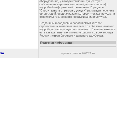
оборудования, у каждой компании существует
собственная карточка компании (учетная запись) с
подробной информацией о компании. В разделе
"
Строительство, ремонт, услуги
" размещен перечень
организаций, специализация которых – оказание услуг в
строительстве, ремонте, обслуживании и услугах.
Созданный и ежедневно пополняемый каталог
строительных компаний, включает в себя максимально
подробную информацию о компаниях. В нашем каталоге
есть как крупные, так и мелкие фирмы со всех городов
России и стран ближнего и дальнего зарубежья.
Полезная информация
загрузка страницы: 0.03323 sec