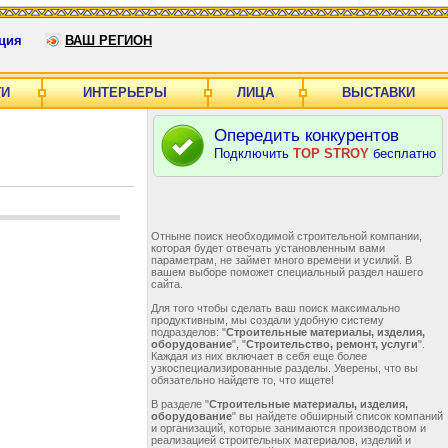
ция
ВАШ РЕГИОН
ГИ
ИНТЕРЬЕРЫ
ЛИЦА
ВЫСТАВКИ
Опередить конкурентов
Подключить
TOP STROY
бесплатно
Отныне поиск необходимой строительной компании,
которая будет отвечать установленным вами
параметрам, не займет много времени и усилий. В
вашем выборе поможет специальный раздел нашего
сайта.
Для того чтобы сделать ваш поиск максимально
продуктивным, мы создали удобную систему
подразделов: "
Строительные материалы, изделия,
оборудование
", "
Строительство, ремонт, услуги
".
Каждая из них включает в себя еще более
узкоспециализированные разделы. Уверены, что вы
обязательно найдете то, что ищете!
В разделе "
Строительные материалы, изделия,
оборудование
" вы найдете обширный список компаний
и организаций, которые занимаются производством и
реализацией строительных материалов, изделий и