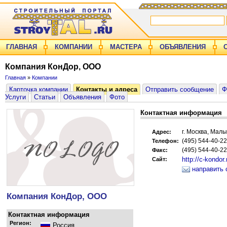
ГЛАВНАЯ
КОМПАНИИ
МАСТЕРА
ОБЪЯВЛЕНИЯ
Компания КонДор, ООО
Главная
»
Компании
Карточка компании
Контакты и адреса
Отправить сообщение
Ф
Услуги
Статьи
Объявления
Фото
Контактная информация
г. Москва, Малы
Адрес:
(495) 544-40-22
Телефон:
(495) 544-40-22
Факс:
http://c-kondor.
Сайт:
направить 
Компания КонДор, ООО
Контактная информация
Регион:
Россия