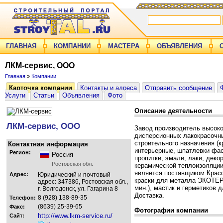
ГЛАВНАЯ
КОМПАНИИ
МАСТЕРА
ОБЪЯВЛЕНИЯ
ЛКМ-сервис, ООО
Главная
»
Компании
Карточка компании
Контакты и адреса
Отправить сообщение
Услуги
Статьи
Объявления
Фото
Описание деятельности
ЛКМ-сервис, ООО
Завод производитель высоко
дисперсионных лакокрасочн
строительного назначения (
Контактная информация
интерьерные, шпатлевки фас
Регион:
Россия
пропитки, эмали, лаки, деко
Ростовская обл.
керамической теплоизоляц
является поставщиком Красо
Адрес:
Юридический и почтовый
краски для металла ЭКОТЕРМ
адрес: 347386, Ростовская обл.,
мин.), мастик и герметиков 
г. Волгодонск, ул. Гагарина 8
Доставка.
8 (928) 138-89-35
Телефон:
(8639) 25-39-65
Факс:
Фотографии компании
http://www.lkm-service.ru/
Сайт: