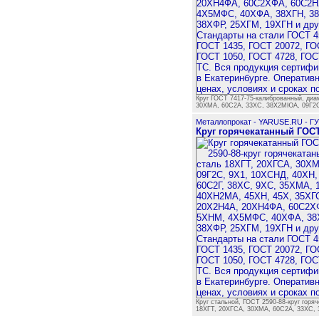
Круг ГОСТ 7417-75-калиброванный, диам
30ХМА, 60С2А, 33ХС, 38Х2МЮА, 09Г2С
Металлопрокат - YARUSE.RU - Г
Круг горячекатанный ГОСТ
Круг стальной, ГОСТ 2590-88-круг горяч
18ХГТ, 20ХГСА, 30ХМА, 60С2А, 33ХС