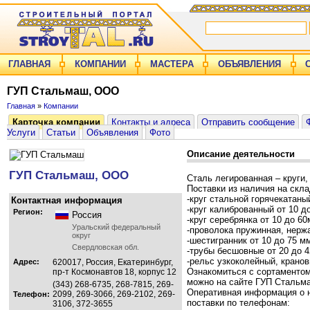
ГЛАВНАЯ
КОМПАНИИ
МАСТЕРА
ОБЪЯВЛЕНИЯ
ГУП Стальмаш, ООО
Главная
»
Компании
Карточка компании
Контакты и адреса
Отправить сообщение
Услуги
Статьи
Объявления
Фото
Описание деятельности
ГУП Стальмаш, ООО
Сталь легированная – круги,
Поставки из наличия на скла
-круг стальной горячекатаны
Контактная информация
-круг калиброванный от 10 д
Регион:
Россия
-круг серебрянка от 10 до 60
Уральский федеральный
-проволока пружинная, нерж
округ
-шестигранник от 10 до 75 м
Свердловская обл.
-трубы бесшовные от 20 до 4
-рельс узкоколейный, кранов
Адрес:
620017, Россия, Екатеринбург,
Ознакомиться с сортаменто
пр-т Космонавтов 18, корпус 12
можно на сайте ГУП Стальм
(343) 268-6735, 268-7815, 269-
Оперативная информация о н
2099, 269-3066, 269-2102, 269-
Телефон:
поставки по телефонам:
3106, 372-3655