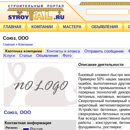
ГЛАВНАЯ
КОМПАНИИ
МАСТЕРА
ОБЪЯВЛЕНИЯ
Союз, ООО
Главная
»
Компании
Карточка компании
Контакты и адреса
Отправить сообщение
Услуги
Статьи
Объявления
Фото
Описание деятельности
Базовый элемент-быстро мон
Примерно 50% наших заказов
ошибок, выполненных други
Устройство промышленных п
лазерных технологий: декор
бетонных, наливных, мозаич
Сверхпрочный полимерный э
акриловый, метилметакрилат
Устройство: бетонных, цеме
Союз, ООО
сверхровных бетонных основ
Как всегда качественно вып
работы …конструктив, бетон
Контактная информация
фундаменты, ростверки;
Регион:
Россия