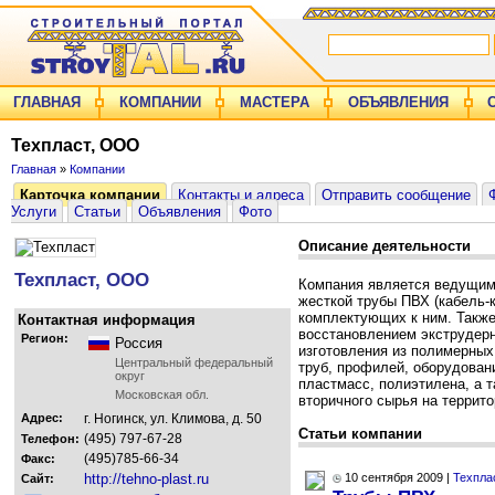
ГЛАВНАЯ
КОМПАНИИ
МАСТЕРА
ОБЪЯВЛЕНИЯ
Техпласт, ООО
Главная
»
Компании
Карточка компании
Контакты и адреса
Отправить сообщение
Услуги
Статьи
Объявления
Фото
Описание деятельности
Техпласт, ООО
Компания является ведущим
жесткой трубы ПВХ (кабель-к
комплектующих к ним. Такж
Контактная информация
восстановлением экструдерн
Регион:
Россия
изготовления из полимерных
Центральный федеральный
труб, профилей, оборудован
округ
пластмасс, полиэтилена, а 
Московская обл.
вторичного сырья на террито
Адрес:
г. Ногинск, ул. Климова, д. 50
Статьи компании
(495) 797-67-28
Телефон:
(495)785-66-34
Факс:
http://tehno-plast.ru
10 сентября 2009 |
Техпла
Сайт: