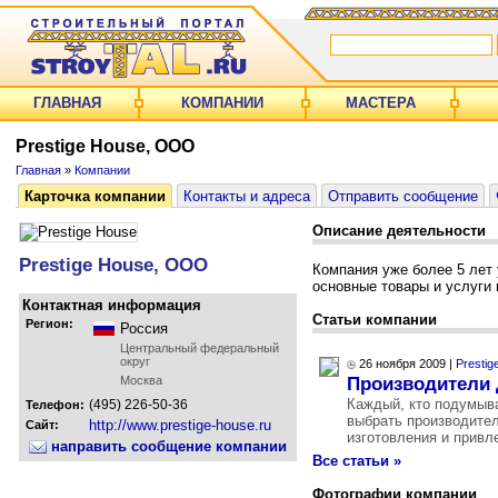
ГЛАВНАЯ
КОМПАНИИ
МАСТЕРА
Prestige House, ООО
Главная
»
Компании
Карточка компании
Контакты и адреса
Отправить сообщение
Описание деятельности
Prestige House, ООО
Компания уже более 5 лет
основные товары и услуги 
Контактная информация
Статьи компании
Регион:
Россия
Центральный федеральный
округ
26 ноября 2009 |
Prestig
Производители 
Москва
Каждый, кто подумыва
(495) 226-50-36
Телефон:
выбрать производителя
http://www.prestige-house.ru
Сайт:
изготовления и привле
направить сообщение компании
Все статьи »
Фотографии компании