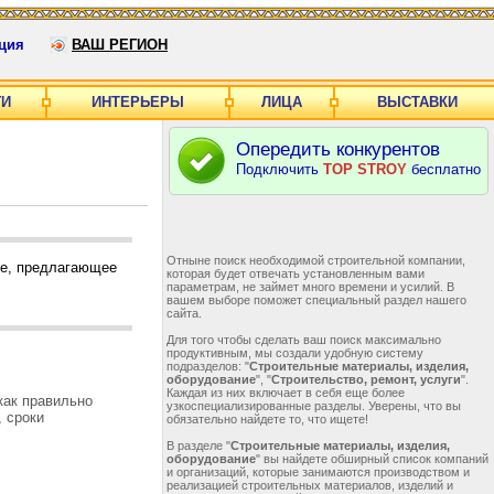
ция
ВАШ РЕГИОН
ГИ
ИНТЕРЬЕРЫ
ЛИЦА
ВЫСТАВКИ
Опередить конкурентов
Подключить
TOP STROY
бесплатно
Отныне поиск необходимой строительной компании,
ие, предлагающее
которая будет отвечать установленным вами
параметрам, не займет много времени и усилий. В
вашем выборе поможет специальный раздел нашего
сайта.
Для того чтобы сделать ваш поиск максимально
продуктивным, мы создали удобную систему
подразделов: "
Строительные материалы, изделия,
оборудование
", "
Строительство, ремонт, услуги
".
Каждая из них включает в себя еще более
как правильно
узкоспециализированные разделы. Уверены, что вы
, сроки
обязательно найдете то, что ищете!
В разделе "
Строительные материалы, изделия,
оборудование
" вы найдете обширный список компаний
и организаций, которые занимаются производством и
реализацией строительных материалов, изделий и