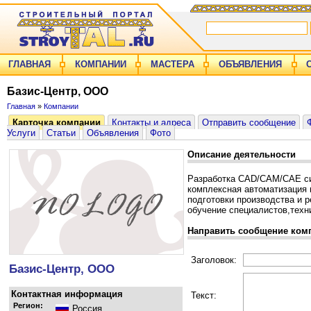
ГЛАВНАЯ
КОМПАНИИ
МАСТЕРА
ОБЪЯВЛЕНИЯ
Базис-Центр, ООО
Главная
»
Компании
Карточка компании
Контакты и адреса
Отправить сообщение
Услуги
Статьи
Объявления
Фото
Описание деятельности
Разработка CAD/CAM/CAE с
комплексная автоматизация 
подготовки производства и 
обучение специалистов,техн
Направить сообщение ком
Заголовок:
Базис-Центр, ООО
Контактная информация
Текст:
Регион:
Россия