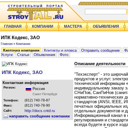
ГЛАВНАЯ
КОМПАНИИ
МАСТЕРА
ОБЪЯВЛЕНИЯ
ИПК Кодекс, ЗАО
Главная
»
Компании
Карточка компании
Контакты и адреса
Отправить сообщение
Ф
Услуги
Статьи
Объявления
Фото
Описание деятельности
ИПК Кодекс, ЗАО
"Техэксперт" - это широч
продуктов и услуг: элект
Контактная информация
технической информации «
Регион:
индивидуальному заказу э
Россия
СНиПов, СанПиНов (санита
Санкт-Петербург
нормативно-технических 
(812) 740-78-87
Телефон:
стандартов (ANSI, IEEE, И
(812) 740-78-90
Факс:
печатных официальных изд
http://docs.cntd.ru
отдельных документов и дру
Сайт:
Информационный канал в о
направить сообщение компании
регулирования и стандарт
всегда будете в курсе хо