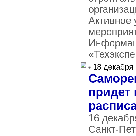
организац
Активное 
мероприя
Информац
«Техэкспер
18 декабря 
Саморе
придет 
распис
16 декабр
Санкт-Пет