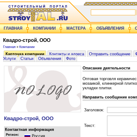
ГЛАВНАЯ
КОМПАНИИ
МАСТЕРА
ОБЪЯВЛЕНИЯ
Квадро-строй, ООО
Главная
»
Компании
Карточка компании
Контакты и адреса
Отправить сообщение
Услуги
Статьи
Объявления
Фото
Описание деятельности
Оптовая торговля керамичес
мозаикой, клинкерной плитк
укладки плитки.
Направить сообщение ком
Заголовок:
Квадро-строй, ООО
Текст:
Контактная информация
Регион:
Россия