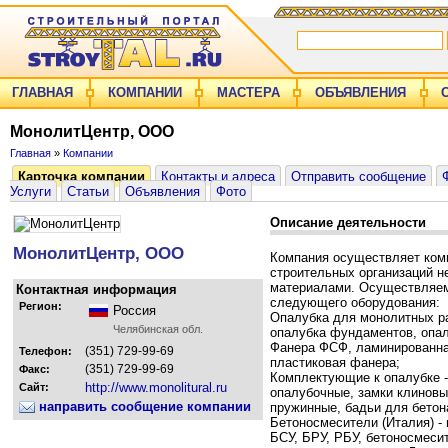
ГЛАВНАЯ
КОМПАНИИ
МАСТЕРА
ОБЪЯВЛЕНИЯ
МонолитЦентр, ООО
Главная
»
Компании
Карточка компании
Контакты и адреса
Отправить сообщение
Услуги
Статьи
Объявления
Фото
Описание деятельности
МонолитЦентр, ООО
Компания осуществляет ком
строительных организаций 
материалами. Осуществляем
Контактная информация
следующего оборудования:
Регион:
Россия
Опалубка для монолитных ра
Челябинская обл.
опалубка фундаментов, опал
Фанера ФСФ, ламинированна
(351) 729-99-69
Телефон:
пластиковая фанера;
(351) 729-99-69
Факс:
Комплектующие к опалубке -
http://www.monolitural.ru
Сайт:
опалубочные, замки клиновы
направить сообщение компании
пружинные, бадьи для бетон
Бетоносмесители (Италия) -
БСУ, БРУ, РБУ, бетоносмеси