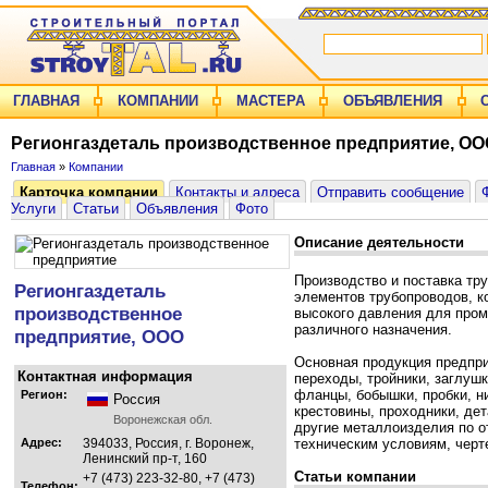
ГЛАВНАЯ
КОМПАНИИ
МАСТЕРА
ОБЪЯВЛЕНИЯ
Регионгаздеталь производственное предприятие, ОО
Главная
»
Компании
Карточка компании
Контакты и адреса
Отправить сообщение
Услуги
Статьи
Объявления
Фото
Описание деятельности
Производство и поставка тр
Регионгаздеталь
элементов трубопроводов, к
производственное
высокого давления для про
различного назначения.
предприятие, ООО
Основная продукция предпри
Контактная информация
переходы, тройники, заглуш
фланцы, бобышки, пробки, ни
Регион:
Россия
крестовины, проходники, де
Воронежская обл.
другие металлоизделия по 
Адрес:
394033, Россия, г. Воронеж,
техническим условиям, черт
Ленинский пр-т, 160
Статьи компании
+7 (473) 223-32-80, +7 (473)
Телефон: