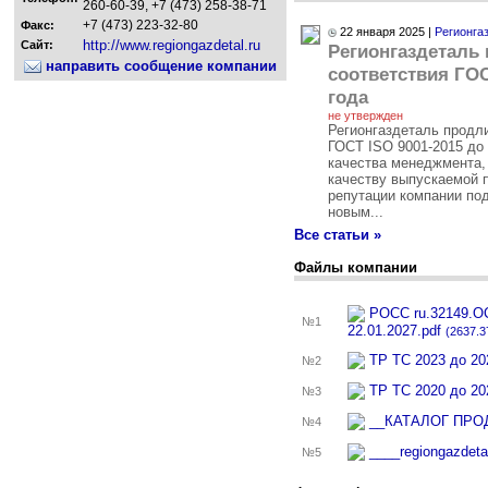
260-60-39, +7 (473) 258-38-71
+7 (473) 223-32-80
Факс:
22 января 2025 |
Регионга
http://www.regiongazdetal.ru
Сайт:
Регионгаздеталь
направить сообщение компании
соответствия ГОС
года
не утвержден
Регионгаздеталь продл
ГОСТ ISO 9001-2015 до
качества менеджмента,
качеству выпускаемой 
репутации компании по
новым...
Все статьи »
Файлы компании
РОСС ru.32149.ОС0
№1
22.01.2027.pdf
(2637.3
ТР ТС 2023 до 20
№2
ТР ТС 2020 до 20
№3
__КАТАЛОГ ПРО
№4
____regiongazdeta
№5