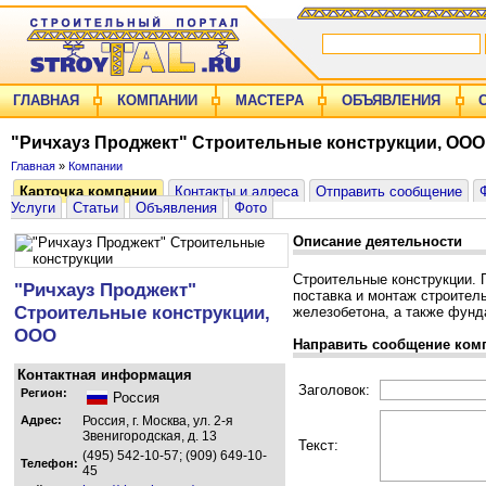
ГЛАВНАЯ
КОМПАНИИ
МАСТЕРА
ОБЪЯВЛЕНИЯ
"Ричхауз Проджект" Строительные конструкции, ООО
Главная
»
Компании
Карточка компании
Контакты и адреса
Отправить сообщение
Услуги
Статьи
Объявления
Фото
Описание деятельности
Строительные конструкции. 
"Ричхауз Проджект"
поставка и монтаж строитель
Строительные конструкции,
железобетона, а также фунд
ООО
Направить сообщение ком
Контактная информация
Заголовок:
Регион:
Россия
Адрес:
Россия, г. Москва, ул. 2-я
Звенигородская, д. 13
Текст:
(495) 542-10-57; (909) 649-10-
Телефон:
45