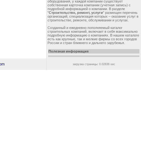
оборудования, у каждой компании существует
собственная карточка компании (учетная запись) с
подробной информацией о компании. В разделе
"
Строительство, ремонт, услуги
" размещен перечень
организаций, специализация которых – оказание услуг в
строительстве, ремонте, обслуживании и услугах.
Созданный и ежедневно пополняемый каталог
строительных компаний, включает в себя максимально
подробную информацию о компаниях. В нашем каталоге
есть как крупные, так и мелкие фирмы со всех городов
России и стран ближнего и дальнего зарубежья.
Полезная информация
загрузка страницы: 0.02836 sec