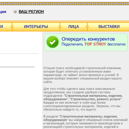
ция
ВАШ РЕГИОН
ГИ
ИНТЕРЬЕРЫ
ЛИЦА
ВЫСТАВКИ
Опередить конкурентов
Подключить
TOP STROY
бесплатно
Отныне поиск необходимой строительной компании,
которая будет отвечать установленным вами
параметрам, не займет много времени и усилий. В
вашем выборе поможет специальный раздел нашего
сайта.
Для того чтобы сделать ваш поиск максимально
продуктивным, мы создали удобную систему
подразделов: "
Строительные материалы, изделия,
оборудование
", "
Строительство, ремонт, услуги
".
Каждая из них включает в себя еще более
узкоспециализированные разделы. Уверены, что вы
обязательно найдете то, что ищете!
В разделе "
Строительные материалы, изделия,
оборудование
" вы найдете обширный список компаний
и организаций, которые занимаются производством и
реализацией строительных материалов, изделий и