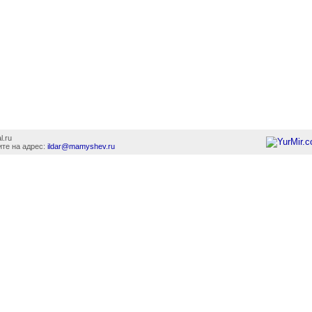
l.ru
те на адрес:
ildar@mamyshev.ru