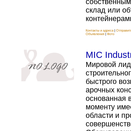
собственным
склад или об
контейнерами
Контакты и адреса
|
Отправит
Объявления
|
Фото
MIC Industr
Мировой лид
строительно
быстрого во
арочных конс
основанная в
моменту имее
области и п
совершенство