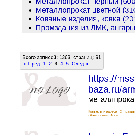
Металлопрокат черный (600
Металлопрокат цветной (31
Кованые изделия, ковка (20
Промздания из ЛМК, ангары
Всего записей: 1363; страниц: 91
« Пред
1
2
3
4
5
След »
https://mss
baza.ru/ar
металлпрокат
Контакты и адреса
|
Отправит
Объявления
|
Фото