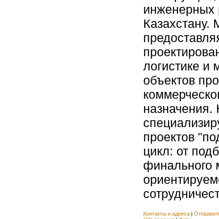
инженерных 
Казахстану. 
предоставляя
проектирова
логистике и 
объектов пр
коммерческо
назначения.
специализир
проектов "по
цикл: от под
финального 
ориентируем
сотрудничеств
Контакты и адреса
|
Отправит