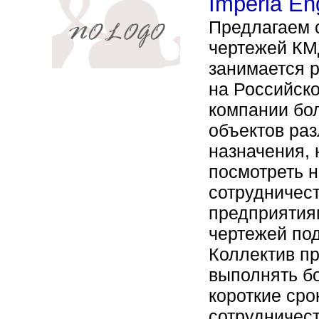
Imperia En
Предлагаем с
чертежей КМ
занимается 
на Российско
компании бо
объектов ра
назначения, 
посмотреть н
сотрудничес
предприятия
чертежей под
Коллектив п
выполнять б
короткие сро
сотрудничест