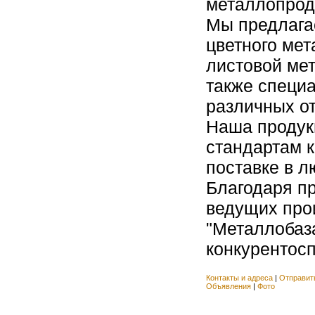
металлопроду
Мы предлагае
цветного мет
листовой мет
также специ
различных о
Наша продук
стандартам к
поставке в л
Благодаря п
ведущих про
"Металлобаза
конкурентосп
Контакты и адреса
|
Отправит
Объявления
|
Фото