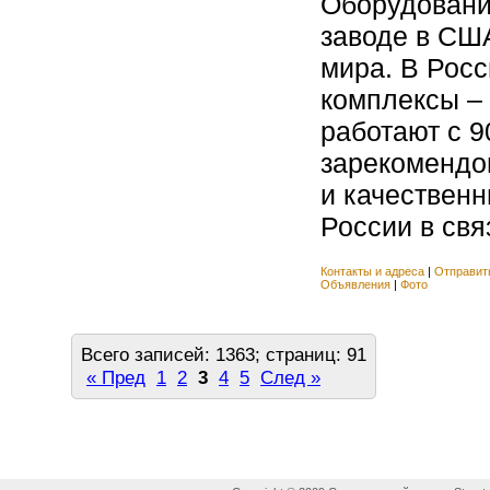
Оборудовани
заводе в США
мира. В Рос
комплексы – 
работают с 9
зарекомендо
и качественн
России в связ
Контакты и адреса
|
Отправит
Объявления
|
Фото
Всего записей: 1363; страниц: 91
« Пред
1
2
3
4
5
След »