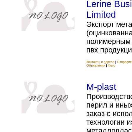
Lerine Bus
Limited
Экспорт мет
(оцинкованна
полимерным 
пвх продукция
Контакты и адреса
|
Отправит
Объявления
|
Фото
M-plast
Производство
перил и ины
заказ с испо
технологии и
металлоплас