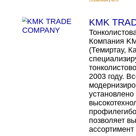
Объявления
|
Фото
KMK TRA
Тонколистова
Компания K
(Темиртау, К
специализир
тонколистово
2003 году. В
модернизиро
установлено
высокотехно
профилегибо
позволяет в
ассортимент