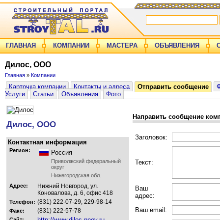
ГЛАВНАЯ
КОМПАНИИ
МАСТЕРА
ОБЪЯВЛЕНИЯ
Дилос, ООО
Главная
»
Компании
Карточка компании
Контакты и адреса
Отправить сообщение
Услуги
Статьи
Объявления
Фото
Направить сообщение ком
Дилос, ООО
Заголовок:
Контактная информация
Регион:
Россия
Приволжский федеральный
Текст:
округ
Нижегородская обл.
Адрес:
Нижний Новгород, ул.
Ваш
Коновалова, д. 6, офис 418
адрес:
(831) 222-07-29, 229-98-14
Телефон:
Ваш email:
(831) 222-57-78
Факс:
http://www.dilos.nnov.ru
Сайт: