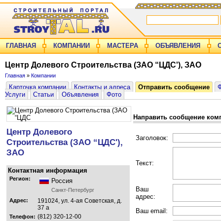
ГЛАВНАЯ
КОМПАНИИ
МАСТЕРА
ОБЪЯВЛЕНИЯ
Центр Долевого Строительства (ЗАО “ЦДС'), ЗАО
Главная
»
Компании
Карточка компании
Контакты и адреса
Отправить сообщение
Услуги
Статьи
Объявления
Фото
Направить сообщение ком
Центр Долевого
Заголовок:
Строительства (ЗАО “ЦДС'),
ЗАО
Текст:
Контактная информация
Регион:
Россия
Ваш
Санкт-Петербург
адрес:
Адрес:
191024, ул. 4-ая Советская, д.
37 а
Ваш email:
(812) 320-12-00
Телефон: