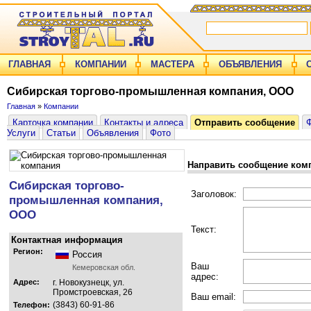
ГЛАВНАЯ
КОМПАНИИ
МАСТЕРА
ОБЪЯВЛЕНИЯ
Сибирская торгово-промышленная компания, ООО
Главная
»
Компании
Карточка компании
Контакты и адреса
Отправить сообщение
Услуги
Статьи
Объявления
Фото
Направить сообщение ком
Сибирская торгово-
Заголовок:
промышленная компания,
ООО
Текст:
Контактная информация
Регион:
Россия
Ваш
Кемеровская обл.
адрес:
Адрес:
г. Новокузнецк, ул.
Промстроевская, 26
Ваш email:
(3843) 60-91-86
Телефон: