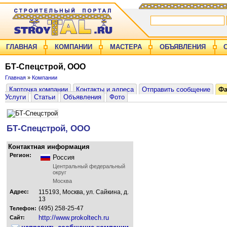
ГЛАВНАЯ
КОМПАНИИ
МАСТЕРА
ОБЪЯВЛЕНИЯ
БТ-Спецстрой, ООО
Главная
»
Компании
Карточка компании
Контакты и адреса
Отправить сообщение
Ф
Услуги
Статьи
Объявления
Фото
БТ-Спецстрой, ООО
Контактная информация
Регион:
Россия
Центральный федеральный
округ
Москва
Адрес:
115193, Москва, ул. Сайкина, д.
13
(495) 258-25-47
Телефон:
http://www.prokoltech.ru
Сайт: