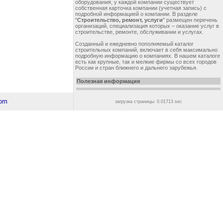
оборудования, у каждой компании существует
собственная карточка компании (учетная запись) с
подробной информацией о компании. В разделе
"
Строительство, ремонт, услуги
" размещен перечень
организаций, специализация которых – оказание услуг в
строительстве, ремонте, обслуживании и услугах.
Созданный и ежедневно пополняемый каталог
строительных компаний, включает в себя максимально
подробную информацию о компаниях. В нашем каталоге
есть как крупные, так и мелкие фирмы со всех городов
России и стран ближнего и дальнего зарубежья.
Полезная информация
загрузка страницы: 0.01713 sec