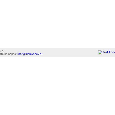
l.ru
те на адрес:
ildar@mamyshev.ru