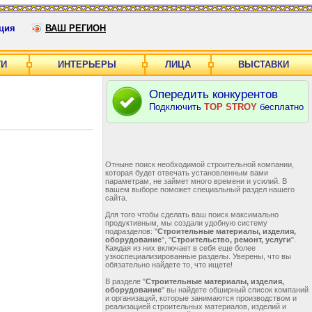
ция
ВАШ РЕГИОН
ГИ
ИНТЕРЬЕРЫ
ЛИЦА
ВЫСТАВКИ
Опередить конкурентов
Подключить
TOP STROY
бесплатно
Отныне поиск необходимой строительной компании,
которая будет отвечать установленным вами
параметрам, не займет много времени и усилий. В
вашем выборе поможет специальный раздел нашего
сайта.
Для того чтобы сделать ваш поиск максимально
продуктивным, мы создали удобную систему
подразделов: "
Строительные материалы, изделия,
оборудование
", "
Строительство, ремонт, услуги
".
Каждая из них включает в себя еще более
узкоспециализированные разделы. Уверены, что вы
обязательно найдете то, что ищете!
В разделе "
Строительные материалы, изделия,
оборудование
" вы найдете обширный список компаний
и организаций, которые занимаются производством и
реализацией строительных материалов, изделий и