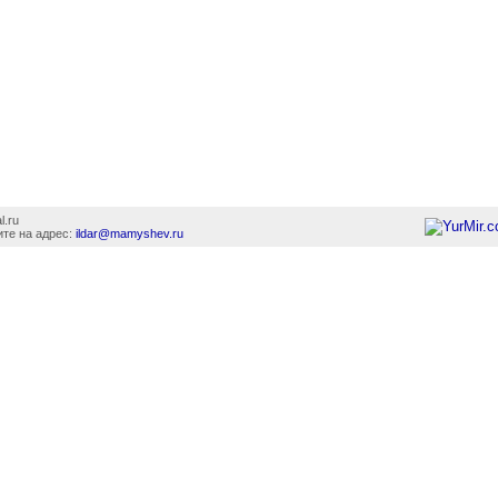
l.ru
те на адрес:
ildar@mamyshev.ru