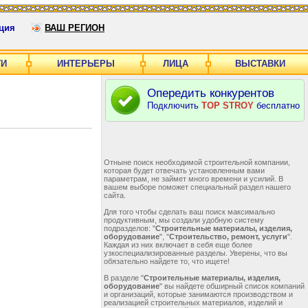
ция
ВАШ РЕГИОН
ГИ
ИНТЕРЬЕРЫ
ЛИЦА
ВЫСТАВКИ
Опередить конкурентов
Подключить
TOP STROY
бесплатно
Отныне поиск необходимой строительной компании,
которая будет отвечать установленным вами
параметрам, не займет много времени и усилий. В
вашем выборе поможет специальный раздел нашего
сайта.
Для того чтобы сделать ваш поиск максимально
продуктивным, мы создали удобную систему
подразделов: "
Строительные материалы, изделия,
оборудование
", "
Строительство, ремонт, услуги
".
Каждая из них включает в себя еще более
узкоспециализированные разделы. Уверены, что вы
обязательно найдете то, что ищете!
В разделе "
Строительные материалы, изделия,
оборудование
" вы найдете обширный список компаний
и организаций, которые занимаются производством и
реализацией строительных материалов, изделий и