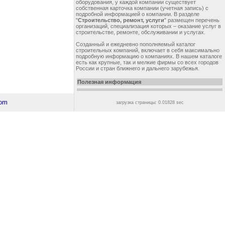
оборудования, у каждой компании существует
собственная карточка компании (учетная запись) с
подробной информацией о компании. В разделе
"
Строительство, ремонт, услуги
" размещен перечень
организаций, специализация которых – оказание услуг в
строительстве, ремонте, обслуживании и услугах.
Созданный и ежедневно пополняемый каталог
строительных компаний, включает в себя максимально
подробную информацию о компаниях. В нашем каталоге
есть как крупные, так и мелкие фирмы со всех городов
России и стран ближнего и дальнего зарубежья.
Полезная информация
загрузка страницы: 0.01828 sec