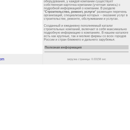
оборудования, у каждой компании существует
собственная карточка компании (учетная запись) с
подробной информацией о компании. В разделе
"
Строительство, ремонт, услуги
" размещен перечень
организаций, специализация которых – оказание услуг в
строительстве, ремонте, обслуживании и услугах.
Созданный и ежедневно пополняемый каталог
строительных компаний, включает в себя максимально
подробную информацию о компаниях. В нашем каталоге
есть как крупные, так и мелкие фирмы со всех городов
России и стран ближнего и дальнего зарубежья.
Полезная информация
загрузка страницы: 0.03158 sec