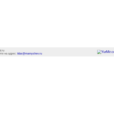
l.ru
те на адрес:
ildar@mamyshev.ru