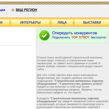
ция
ВАШ РЕГИОН
ГИ
ИНТЕРЬЕРЫ
ЛИЦА
ВЫСТАВКИ
Опередить конкурентов
Подключить
TOP STROY
бесплатно
Отныне поиск необходимой строительной компании,
которая будет отвечать установленным вами
параметрам, не займет много времени и усилий. В
вашем выборе поможет специальный раздел нашего
сайта.
Для того чтобы сделать ваш поиск максимально
продуктивным, мы создали удобную систему
подразделов: "
Строительные материалы, изделия,
оборудование
", "
Строительство, ремонт, услуги
".
Каждая из них включает в себя еще более
узкоспециализированные разделы. Уверены, что вы
обязательно найдете то, что ищете!
В разделе "
Строительные материалы, изделия,
оборудование
" вы найдете обширный список компаний
и организаций, которые занимаются производством и
реализацией строительных материалов, изделий и