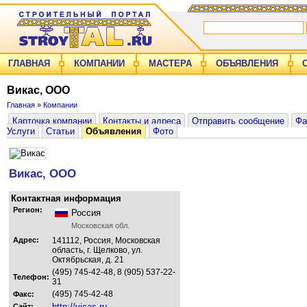
ГЛАВНАЯ
КОМПАНИИ
МАСТЕРА
ОБЪЯВЛЕНИЯ
Викас, ООО
Главная
»
Компании
Карточка компании
Контакты и адреса
Отправить сообщение
Фа
Услуги
Статьи
Объявления
Фото
Викас, ООО
Контактная информация
Регион:
Россия
Московская обл.
Адрес:
141112, Россия, Московская
область, г. Щелково, ул.
Октябрьская, д. 21
(495) 745-42-48, 8 (905) 537-22-
Телефон:
31
(495) 745-42-48
Факс:
http://vicas.ru
Сайт: