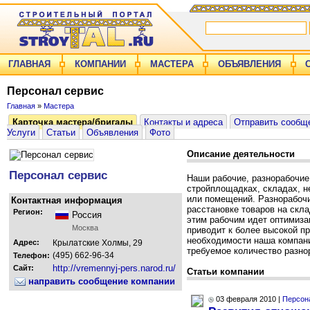
ГЛАВНАЯ
КОМПАНИИ
МАСТЕРА
ОБЪЯВЛЕНИЯ
Персонал сервис
Главная
»
Мастера
Карточка мастера/бригады
Контакты и адреса
Отправить сообщ
Услуги
Статьи
Объявления
Фото
Описание деятельности
Персонал сервис
Наши рабочие, разнорабочие
стройплощадках, складах, н
или помещений. Разнорабочи
Контактная информация
расстановке товаров на скла
Регион:
Россия
этим рабочим идет оптимиза
Москва
приводит к более высокой п
необходимости наша компан
Адрес:
Крылатские Холмы, 29
требуемое количество разно
(495) 662-96-34
Телефон:
http://vremennyj-pers.narod.ru/
Сайт:
Статьи компании
направить сообщение компании
03 февраля 2010 |
Персон