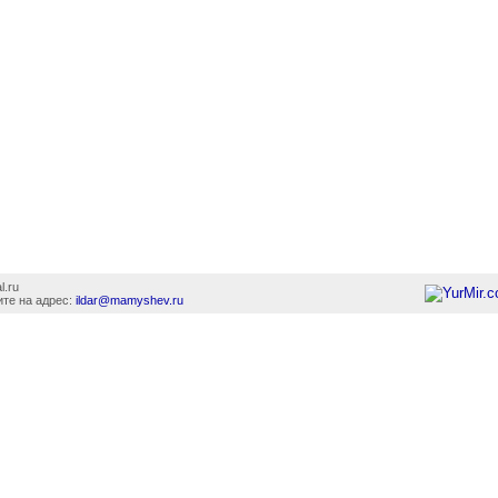
l.ru
те на адрес:
ildar@mamyshev.ru