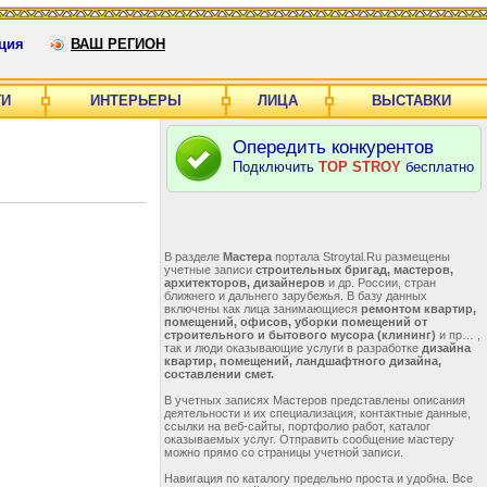
ция
ВАШ РЕГИОН
ГИ
ИНТЕРЬЕРЫ
ЛИЦА
ВЫСТАВКИ
Опередить конкурентов
Подключить
TOP STROY
бесплатно
В разделе
Мастера
портала Stroytal.Ru размещены
учетные записи
строительных бригад, мастеров,
архитекторов, дизайнеров
и др. России, стран
ближнего и дальнего зарубежья. В базу данных
включены как лица занимающиеся
ремонтом квартир,
помещений, офисов, уборки помещений от
строительного и бытового мусора (клининг)
и пр… ,
так и люди оказывающие услуги в разработке
дизайна
квартир, помещений, ландшафтного дизайна,
составлении смет.
В учетных записях Мастеров представлены описания
деятельности и их специализация, контактные данные,
ссылки на веб-сайты, портфолио работ, каталог
оказываемых услуг. Отправить сообщение мастеру
можно прямо со страницы учетной записи.
Навигация по каталогу предельно проста и удобна. Все