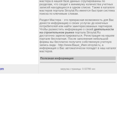
мастера в нашей базе данных сгрупированны по
разделам, что сводит к минимуму количества учетных
записей находящихся в одном списке. Также в каталоге
мастеров портала Stroytal.Ru имеется быстрая система
поиска по ключевым словам.
Раздел Мастера - это прекрасная возможность для Вас
донести информацию о своих услугах до конечных
потребителей или найти заинтересованных партнеров.
Чтобы разместить информацию о своей
деятельности
на строительном рынке
портала Stroytal.Ru
достаточно зарегистрироваться. Регистрация на нашем
портале бесплатная. После заполнения небольшой
формы вы бесплатно получите собственную учетную
запись вида - http://www.Ваше_Имя.stroytal.ru, а
информация о Вас автоматически попадет в наш каталог
мастеров.
Полезная информация
загрузка страницы: 0.02766 sec