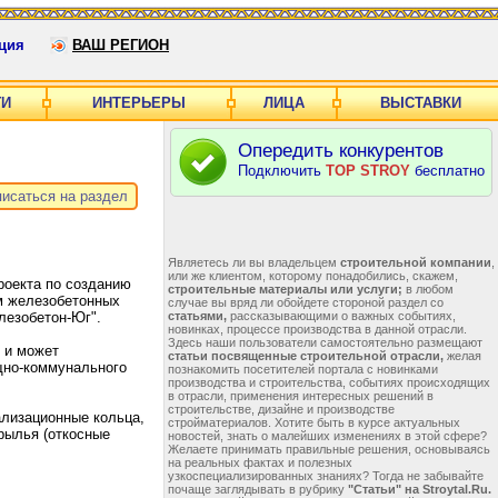
ция
ВАШ РЕГИОН
ГИ
ИНТЕРЬЕРЫ
ЛИЦА
ВЫСТАВКИ
Опередить конкурентов
Подключить
TOP STROY
бесплатно
исаться на раздел
Являетесь ли вы владельцем
строительной компании
,
или же клиентом, которому понадобились, скажем,
роекта по созданию
строительные материалы или услуги;
в любом
м железобетонных
случае вы вряд ли обойдете стороной раздел со
лезобетон-Юг".
статьями,
рассказывающими о важных событиях,
новинках, процессе производства в данной отрасли.
Здесь наши пользователи самостоятельно размещают
 и может
статьи посвященные строительной отрасли,
желая
щно-коммунального
познакомить посетителей портала с новинками
производства и строительства, событиях происходящих
в отрасли, применения интересных решений в
строительстве, дизайне и производстве
лизационные кольца,
стройматериалов. Хотите быть в курсе актуальных
рылья (откосные
новостей, знать о малейших изменениях в этой сфере?
Желаете принимать правильные решения, основываясь
на реальных фактах и полезных
узкоспециализированных знаниях? Тогда не забывайте
почаще заглядывать в рубрику
"Статьи" на Stroytal.Ru.