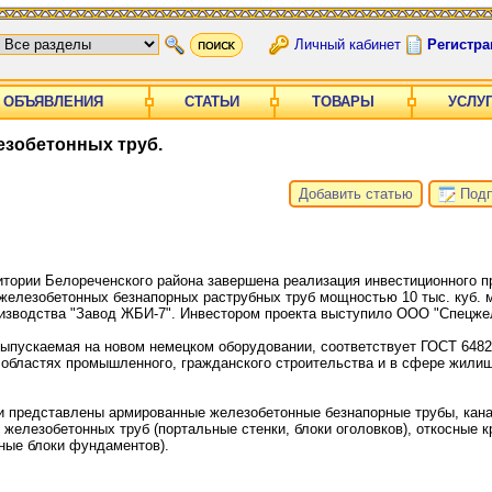
Личный кабинет
Регистра
ОБЪЯВЛЕНИЯ
СТАТЬИ
ТОВАРЫ
УСЛУ
езобетонных труб.
Добавить статью
Подп
итории Белореченского района завершена реализация инвестиционного п
 железобетонных безнапорных раструбных труб мощностью 10 тыс. куб. 
роизводства "Завод ЖБИ-7". Инвестором проекта выступило ООО "Спецже
выпускаемая на новом немецком оборудовании, соответствует ГОСТ 6482
 областях промышленного, гражданского строительства и в сфере жили
и представлены армированные железобетонные безнапорные трубы, кана
железобетонных труб (портальные стенки, блоки оголовков), откосные к
ьные блоки фундаментов).