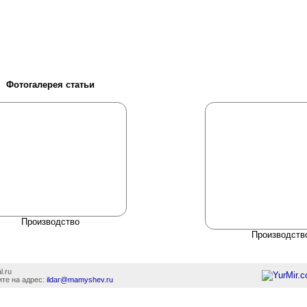
Фотогалерея статьи
Производство
Производств
l.ru
те на адрес:
ildar@mamyshev.ru