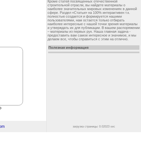
Кроме статей посвященных отечественной
строительной отрасли, вы найдете материалы о
наиболее значительных мировых изменениях в данной
сфере. Раздел «Статьи» на 100% интерактивен т.к.
полностью создается и формируется нашими
пользователями, нам остается только отбирать
наиболее интересные с нашей точки зрения материалы
и утверждать их для публикации. В вашем распоряжении
– материалы из первых рук. Наша главная задача -
предоставить вам самое интересное и значимое, и мы
делаем все, чтобы справиться с этим на отлично.
Полезная информация
о
загрузка страницы: 0.02023 sec