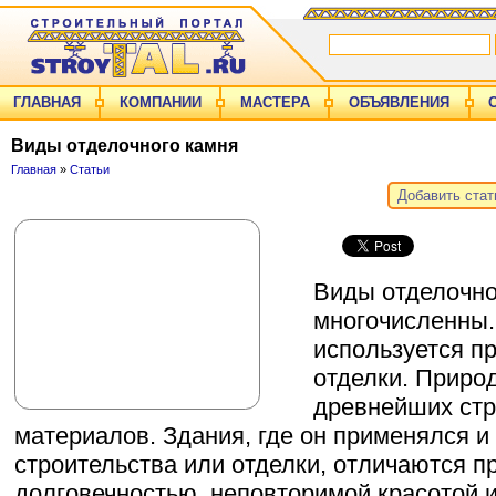
ГЛАВНАЯ
КОМПАНИИ
МАСТЕРА
ОБЪЯВЛЕНИЯ
Виды отделочного камня
Главная
»
Статьи
Добавить ста
Виды отделочно
многочисленны
используется п
отделки. Приро
древнейших ст
материалов. Здания, где он применялся и
строительства или отделки, отличаются п
долговечностью, неповторимой красотой 