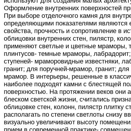
используют для создания малых архитек
Оформление внутренних поверхностей п
При выборе отделочного камня для внутр
определяющими показателями являются 
свойства, прочность и сопротивление в и
облицовки внутренних стен, пилястр, кол
применяют светлые и цветные мраморы, т
плинтусов- темные мраморы, лабрадорит;
ступеней- мраморовидные известняки, лаб
гранит; для поручней-мрамор, гранит; для
мрамор. В интерьеры, решенные в класси
наиболее подходят камни с блестящей п
поверхностью. На протяжении веков они 
блеском светской жизни, считались призн
облицовке стен, колонн, пилястр плитку 
располагать по степени светлоты снизу в
визуально увеличивают высоту помещени
прием в современной практике- совмещен