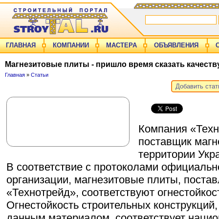
ГЛАВНАЯ
КОМПАНИИ
МАСТЕРА
ОБЪЯВЛЕНИЯ
Магнезитовые плиты - пришло время сказать качеству
Главная
»
Статьи
Добавить ста
Компания «Техн
поставщик магн
территории Укр
В соответствие с протоколами официаль
организации, магнезитовые плиты, пост
«Технотрейд», соответствуют огнестойкост
Огнестойкость строительных конструкций
данным материалом, соответствует наци