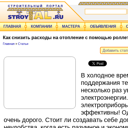
ГЛАВНАЯ
КОМПАНИИ
МАСТЕРА
ОБЪЯВЛЕНИЯ
Как снизить расходы на отопление с помощью ролле
Главная
»
Статьи
Добавить ста
В холодное вре
поддержания те
несколько раз 
электроэнергии
электроприборы
эффективны! Од
очень дорого. Стоит ли создавать себе д
неудобства, когда есть разумное и эконо