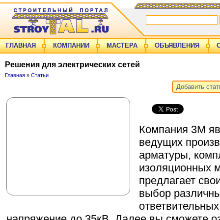
ГЛАВНАЯ
КОМПАНИИ
МАСТЕРА
ОБЪЯВЛЕНИЯ
Решения для электрических сетей
Главная
»
Статьи
Добавить ста
Компания 3М яв
ведущих произв
арматуры, комп
изоляционных м
предлагает сво
выбор различны
ответвительных
напряжение до 35кВ. Далее вы сможете о