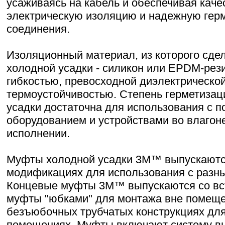
усаживаясь на кабель и обеспечивая кач
электрическую изоляцию и надежную гер
соединения.
Изоляционный материал, из которого сд
холодной усадки - силикон или EPDM-рез
гибкостью, превосходной диэлектрическо
термоустойчивостью. Степень герметизац
усадки достаточна для использования с 
оборудованием и устройствами во влаго
исполнении.
Муфты холодной усадки 3М™ выпускаютс
модификациях для использования с разны
Концевые муфты 3М™ выпускаются со вс
муфты "юбками" для монтажа вне помеще
безъюбочных трубчатых конструкциях дл
помещениях. Муфты включают систему в