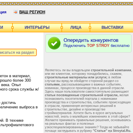
ция
ВАШ РЕГИОН
ГИ
ИНТЕРЬЕРЫ
ЛИЦА
ВЫСТАВКИ
Опередить конкурентов
Подключить
TOP STROY
бесплатно
исаться на раздел
Являетесь ли вы владельцем
строительной компании
,
или же клиентом, которому понадобились, скажем,
етон в материал,
строительные материалы или услуги;
в любом
прошло более 300
случае вы вряд ли обойдете стороной раздел со
 века. Опыт
статьями,
рассказывающими о важных событиях,
новинках, процессе производства в данной отрасли.
ного срока службы ж/
Здесь наши пользователи самостоятельно размещают
статьи посвященные строительной отрасли,
желая
познакомить посетителей портала с новинками
 достичь
производства и строительства, событиях происходящих
в отрасли, применения интересных решений в
величению выброса в
строительстве, дизайне и производстве
стройматериалов. Хотите быть в курсе актуальных
новостей, знать о малейших изменениях в этой сфере?
й. В технике
Желаете принимать правильные решения, основываясь
на реальных фактах и полезных
 ультрофиалетового
узкоспециализированных знаниях? Тогда не забывайте
почаще заглядывать в рубрику
"Статьи" на Stroytal.Ru.