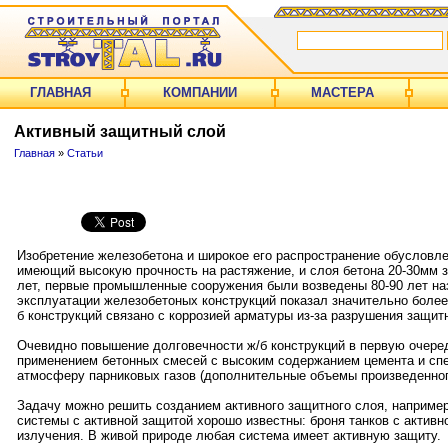
ГЛАВНАЯ
КОМПАНИИ
МАСТЕРА
Активный защитный слой
Главная
»
Статьи
Изобретение железобетона и широкое его распространение обусловле
имеющий высокую прочность на растяжение, и слоя бетона 20-30мм 
лет, первые промышленные сооружения были возведены 80-90 лет наз
эксплуатации железобетоных конструкций показал значительно более
б конструкций связано с коррозией арматуры из-за разрушения защитн
Очевидно повышение долговечности ж/б конструкций в первую очере
применением бетонных смесей с высоким содержанием цемента и спе
атмосферу парниковых газов (дополнительные объемы произведенног
Задачу можно решить созданием активного защитного слоя, например
системы с активной защитой хорошо известны: броня танков с актив
излучения. В живой природе любая система имеет активную защиту.