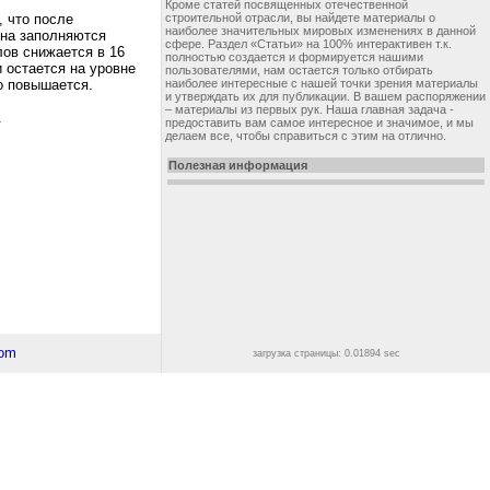
Кроме статей посвященных отечественной
 что после
строительной отрасли, вы найдете материалы о
наиболее значительных мировых изменениях в данной
она заполняются
сфере. Раздел «Статьи» на 100% интерактивен т.к.
лов снижается в 16
полностью создается и формируется нашими
 остается на уровне
пользователями, нам остается только отбирать
о повышается.
наиболее интересные с нашей точки зрения материалы
и утверждать их для публикации. В вашем распоряжении
– материалы из первых рук. Наша главная задача -
.
предоставить вам самое интересное и значимое, и мы
делаем все, чтобы справиться с этим на отлично.
Полезная информация
загрузка страницы: 0.01894 sec