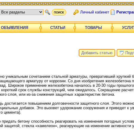
Личный кабинет
Регистра
ОБЪЯВЛЕНИЯ
СТАТЬИ
ТОВАРЫ
УСЛУ
Добавить статью
Подп
но уникальным сочетанием стальной арматуры, превратившей хрупкий б
защищающего арматуру от коррозии. Со дня изобретения железобетона 
ад. Широкое применение железобетона началось в 20-30 годы прошлого
 короткий срок службы конструкций, чем ожидалось. Сокращение расчет
ого слоя, или из-за снижения защитных характеристик бетона.
дь достигается повышением долговечности защитного слоя. Этого можно
циальных добавок. Это вызовет удорожание сооружения и приведет к у
о цемента).
 придать бетону способность реагировать на изменения погодных услови
ной защитой, стекла «хамелеон», реагирующие на изменение активности