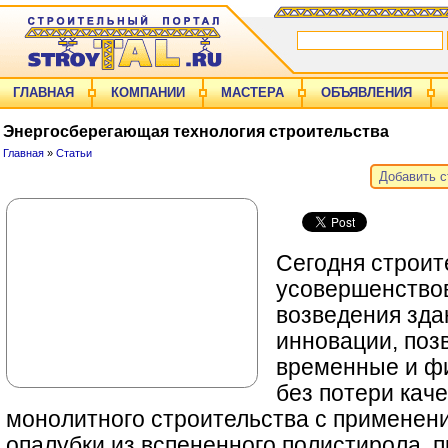
ГЛАВНАЯ
КОМПАНИИ
МАСТЕРА
ОБЪЯВЛЕНИЯ
Энергосберегающая технология строительства
Главная
»
Статьи
Добавить 
Сегодня строит
усовершенство
возведения зд
инновации, поз
временные и ф
без потери каче
монолитного строительства с применен
опалубки из вспененного полистирола,