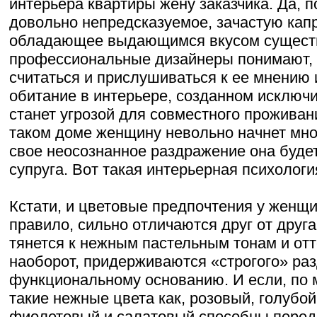
интерьера квартиры жену заказчика. Да, п
довольно непредсказуемое, зачастую капр
обладающее выдающимся вкусом существ
профессиональные дизайнеры понимают,
считаться и прислушиваться к ее мнению 
обитание в интерьере, созданном исключ
станет угрозой для совместного проживани
таком доме женщину невольно начнет мно
свое неосознанное раздражение она буде
супруга. Вот такая интерьерная психологи
Кстати, и цветовые предпочтения у женщи
правило, сильно отличаются друг от друг
тянется к нежным пастельным тонам и отт
наоборот, придерживаются «строгого» ра
функциональному основанию. И если, по
такие нежные цвета как, розовый, голубой
фиолетовый и салатовый способны перед